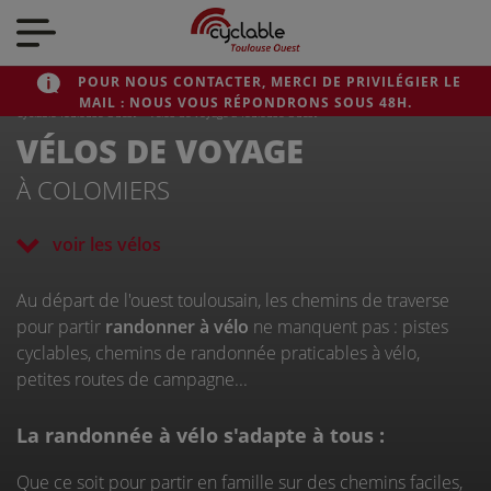
Nos actualités
POUR NOUS CONTACTER, MERCI DE PRIVILÉGIER LE
MAIL : NOUS VOUS RÉPONDRONS SOUS 48H.
Nos vélos
Cyclable Toulouse Ouest
>
Vélos de voyage à Toulouse Ouest
VÉLOS DE VOYAGE
À COLOMIERS
Qui sommes-nous ?
voir les vélos
Nous contacter
Au départ de l'ouest toulousain, les chemins de traverse
pour partir
randonner à vélo
ne manquent pas : pistes
cyclables, chemins de randonnée praticables à vélo,
petites routes de campagne...
La randonnée à vélo s'adapte à tous :
CYCLABLE
Que ce soit pour partir en famille sur des chemins faciles,