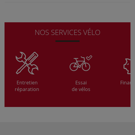
NOS SERVICES VÉLO
Entretien
Essai
Finan
réparation
de vélos