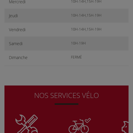
Mercredi
10H-14H,15H-19H
Jeudi
10H-14H,15H-19H
Vendredi
10H-14H,15H-19H
Samedi
10H-19H
Dimanche
FERMÉ
NOS SERVICES VÉLO