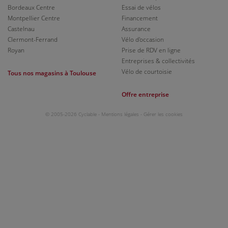
Bordeaux Centre
Essai de vélos
Montpellier Centre
Financement
Castelnau
Assurance
Clermont-Ferrand
Vélo d'occasion
Royan
Prise de RDV en ligne
Entreprises & collectivités
Vélo de courtoisie
Tous nos magasins à Toulouse
Offre entreprise
© 2005-2026 Cyclable -
Mentions légales
-
Gérer les cookies