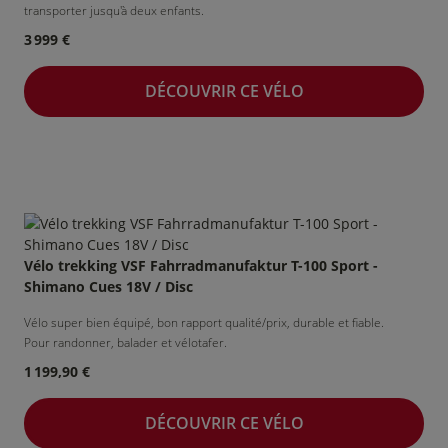
transporter jusqu'à deux enfants.
3 999 €
DÉCOUVRIR CE VÉLO
Vélo
Entreprises
de courtoisie
&
collectivités
Vélo trekking VSF Fahrradmanufaktur T-100 Sport -
Nos bonnes affaires !
Shimano Cues 18V / Disc
Vélo super bien équipé, bon rapport qualité/prix, durable et fiable.
NOS BONNES AFFAIRES
Pour randonner, balader et vélotafer.
1 199,90 €
DÉCOUVRIR CE VÉLO