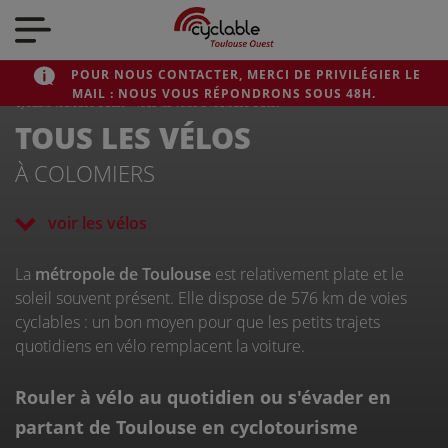
Nos actualités
POUR NOUS CONTACTER, MERCI DE PRIVILÉGIER LE
MAIL : NOUS VOUS RÉPONDRONS SOUS 48H.
Nos vélos
Cyclable Toulouse Ouest
>
Tous les vélos à Toulouse Ouest
TOUS LES VÉLOS
À COLOMIERS
Qui sommes-nous ?
voir les vélos
Nous contacter
La
métropole de Toulouse
est relativement plate et le
soleil souvent présent. Elle dispose de 576 km de voies
cyclables : un bon moyen pour que les petits trajets
quotidiens en vélo remplacent la voiture.
Rouler à vélo au quotidien ou s'évader en
CYCLABLE
partant de Toulouse en cyclotourisme